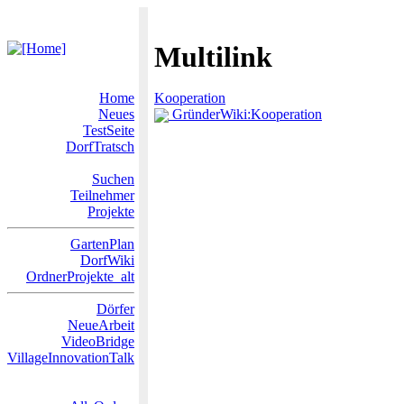
Multilink
Home
Kooperation
Neues
GründerWiki:Kooperation
TestSeite
DorfTratsch
Suchen
Teilnehmer
Projekte
GartenPlan
DorfWiki
OrdnerProjekte_alt
Dörfer
NeueArbeit
VideoBridge
VillageInnovationTalk