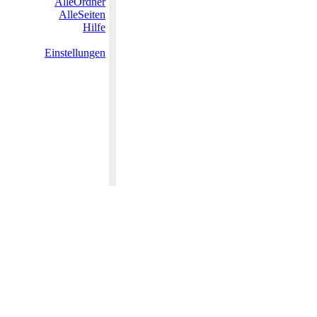
AlleOrdner
AlleSeiten
Hilfe
Einstellungen