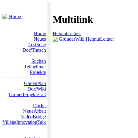
Multilink
Home
HelmutLeitner
Neues
GründerWiki:HelmutLeitner
TestSeite
DorfTratsch
Suchen
Teilnehmer
Projekte
GartenPlan
DorfWiki
OrdnerProjekte_alt
Dörfer
NeueArbeit
VideoBridge
VillageInnovationTalk