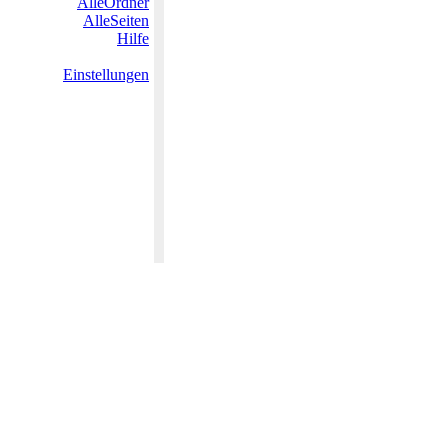
AlleOrdner
AlleSeiten
Hilfe
Einstellungen