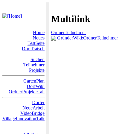
Multilink
Home
OrdnerTeilnehmer
Neues
GründerWiki:OrdnerTeilnehmer
TestSeite
DorfTratsch
Suchen
Teilnehmer
Projekte
GartenPlan
DorfWiki
OrdnerProjekte_alt
Dörfer
NeueArbeit
VideoBridge
VillageInnovationTalk