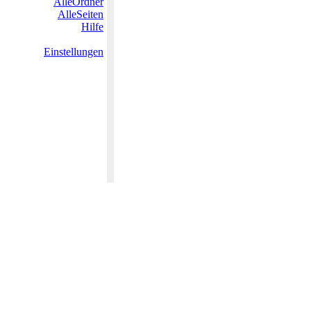
AlleOrdner
AlleSeiten
Hilfe
Einstellungen