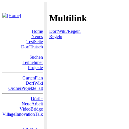
Multilink
Home
DorfWiki/Regeln
Neues
Regeln
TestSeite
DorfTratsch
Suchen
Teilnehmer
Projekte
GartenPlan
DorfWiki
OrdnerProjekte_alt
Dörfer
NeueArbeit
VideoBridge
VillageInnovationTalk