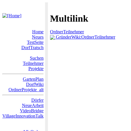
Multilink
Home
OrdnerTeilnehmer
Neues
GründerWiki:OrdnerTeilnehmer
TestSeite
DorfTratsch
Suchen
Teilnehmer
Projekte
GartenPlan
DorfWiki
OrdnerProjekte_alt
Dörfer
NeueArbeit
VideoBridge
VillageInnovationTalk