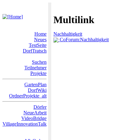
Multilink
Home
Nachhaltigkeit
Neues
CoForum:Nachhaltigkeit
TestSeite
DorfTratsch
Suchen
Teilnehmer
Projekte
GartenPlan
DorfWiki
OrdnerProjekte_alt
Dörfer
NeueArbeit
VideoBridge
VillageInnovationTalk