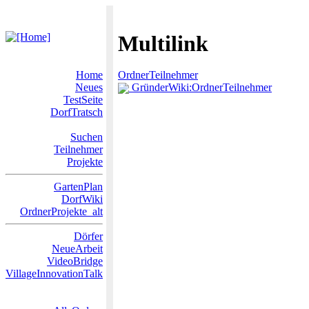
Multilink
Home
OrdnerTeilnehmer
Neues
GründerWiki:OrdnerTeilnehmer
TestSeite
DorfTratsch
Suchen
Teilnehmer
Projekte
GartenPlan
DorfWiki
OrdnerProjekte_alt
Dörfer
NeueArbeit
VideoBridge
VillageInnovationTalk