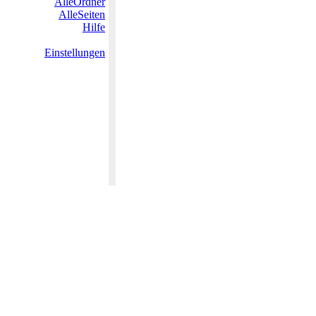
AlleOrdner
AlleSeiten
Hilfe
Einstellungen