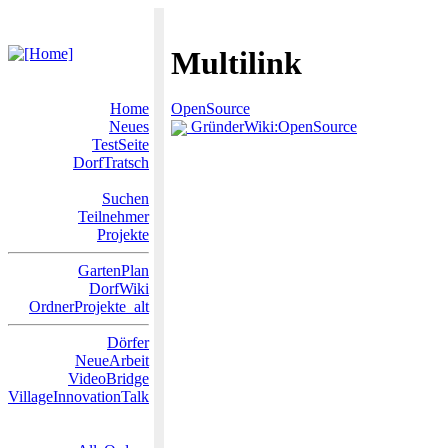
Multilink
Home
OpenSource
Neues
GründerWiki:OpenSource
TestSeite
DorfTratsch
Suchen
Teilnehmer
Projekte
GartenPlan
DorfWiki
OrdnerProjekte_alt
Dörfer
NeueArbeit
VideoBridge
VillageInnovationTalk