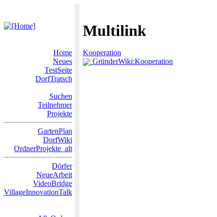
Multilink
Home
Kooperation
Neues
GründerWiki:Kooperation
TestSeite
DorfTratsch
Suchen
Teilnehmer
Projekte
GartenPlan
DorfWiki
OrdnerProjekte_alt
Dörfer
NeueArbeit
VideoBridge
VillageInnovationTalk