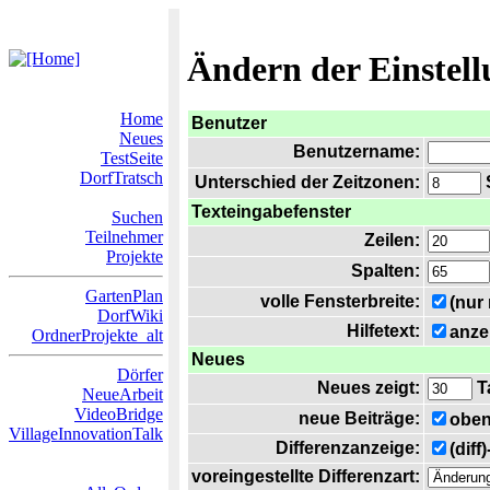
Ändern der Einstel
Home
Benutzer
Neues
Benutzername:
TestSeite
DorfTratsch
Unterschied der Zeitzonen:
S
Texteingabefenster
Suchen
Teilnehmer
Zeilen:
Projekte
Spalten:
GartenPlan
volle Fensterbreite:
(nur
DorfWiki
Hilfetext:
anze
OrdnerProjekte_alt
Neues
Dörfer
Neues zeigt:
T
NeueArbeit
VideoBridge
neue Beiträge:
oben
VillageInnovationTalk
Differenzanzeige:
(diff
voreingestellte Differenzart: