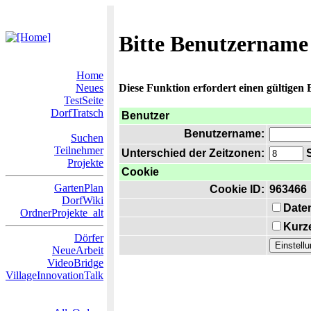
Bitte Benutzername
Home
Neues
Diese Funktion erfordert einen gültigen
TestSeite
DorfTratsch
Benutzer
Benutzername:
Suchen
Teilnehmer
Unterschied der Zeitzonen:
S
Projekte
Cookie
GartenPlan
Cookie ID:
963466
DorfWiki
Date
OrdnerProjekte_alt
Kurze
Dörfer
NeueArbeit
VideoBridge
VillageInnovationTalk