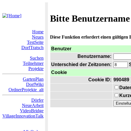
Bitte Benutzername
Home
Neues
Diese Funktion erfordert einen gültigen
TestSeite
DorfTratsch
Benutzer
Benutzername:
Suchen
Teilnehmer
Unterschied der Zeitzonen:
S
Projekte
Cookie
GartenPlan
Cookie ID:
990489
DorfWiki
Date
OrdnerProjekte_alt
Kurze
Dörfer
NeueArbeit
VideoBridge
VillageInnovationTalk