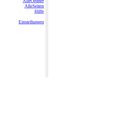
AlleOrdner
AlleSeiten
Hilfe
Einstellungen