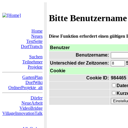
Bitte Benutzername
Home
Neues
Diese Funktion erfordert einen gültigen
TestSeite
DorfTratsch
Benutzer
Benutzername:
Suchen
Teilnehmer
Unterschied der Zeitzonen:
S
Projekte
Cookie
GartenPlan
Cookie ID:
984465
DorfWiki
Date
OrdnerProjekte_alt
Kurze
Dörfer
NeueArbeit
VideoBridge
VillageInnovationTalk