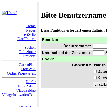
Bitte Benutzername
Home
Neues
Diese Funktion erfordert einen gültigen
TestSeite
DorfTratsch
Benutzer
Benutzername:
Suchen
Teilnehmer
Unterschied der Zeitzonen:
S
Projekte
Cookie
GartenPlan
Cookie ID:
994816
DorfWiki
Date
OrdnerProjekte_alt
Kurze
Dörfer
NeueArbeit
VideoBridge
VillageInnovationTalk