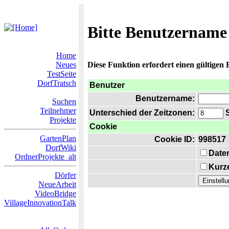
Bitte Benutzername
Home
Neues
Diese Funktion erfordert einen gültigen
TestSeite
DorfTratsch
Benutzer
Benutzername:
Suchen
Teilnehmer
Unterschied der Zeitzonen:
S
Projekte
Cookie
GartenPlan
Cookie ID:
998517
DorfWiki
Date
OrdnerProjekte_alt
Kurze
Dörfer
NeueArbeit
VideoBridge
VillageInnovationTalk