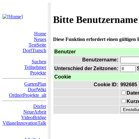
Bitte Benutzername
Home
Neues
Diese Funktion erfordert einen gültigen
TestSeite
DorfTratsch
Benutzer
Benutzername:
Suchen
Teilnehmer
Unterschied der Zeitzonen:
S
Projekte
Cookie
GartenPlan
Cookie ID:
992685
DorfWiki
Date
OrdnerProjekte_alt
Kurze
Dörfer
NeueArbeit
VideoBridge
VillageInnovationTalk