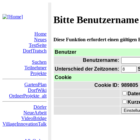
Bitte Benutzername
Home
Neues
Diese Funktion erfordert einen gültigen
TestSeite
DorfTratsch
Benutzer
Benutzername:
Suchen
Teilnehmer
Unterschied der Zeitzonen:
S
Projekte
Cookie
GartenPlan
Cookie ID:
989805
DorfWiki
Date
OrdnerProjekte_alt
Kurze
Dörfer
NeueArbeit
VideoBridge
VillageInnovationTalk