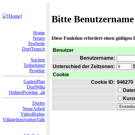
Bitte Benutzername
Home
Neues
Diese Funktion erfordert einen gültigen
TestSeite
DorfTratsch
Benutzer
Benutzername:
Suchen
Teilnehmer
Unterschied der Zeitzonen:
S
Projekte
Cookie
GartenPlan
Cookie ID:
946270
DorfWiki
Date
OrdnerProjekte_alt
Kurze
Dörfer
NeueArbeit
VideoBridge
VillageInnovationTalk