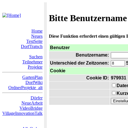
Bitte Benutzername
Home
Neues
Diese Funktion erfordert einen gültigen
TestSeite
DorfTratsch
Benutzer
Benutzername:
Suchen
Teilnehmer
Unterschied der Zeitzonen:
S
Projekte
Cookie
GartenPlan
Cookie ID:
979931
DorfWiki
Date
OrdnerProjekte_alt
Kurze
Dörfer
NeueArbeit
VideoBridge
VillageInnovationTalk