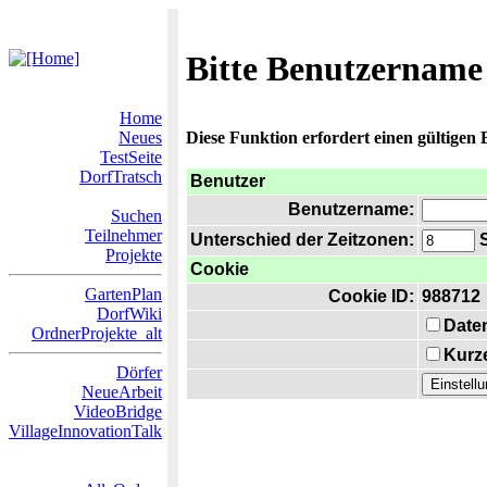
Bitte Benutzername
Home
Neues
Diese Funktion erfordert einen gültigen
TestSeite
DorfTratsch
Benutzer
Benutzername:
Suchen
Teilnehmer
Unterschied der Zeitzonen:
S
Projekte
Cookie
GartenPlan
Cookie ID:
988712
DorfWiki
Date
OrdnerProjekte_alt
Kurze
Dörfer
NeueArbeit
VideoBridge
VillageInnovationTalk