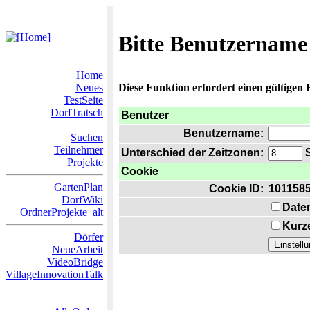
Bitte Benutzername
Home
Neues
Diese Funktion erfordert einen gültigen
TestSeite
DorfTratsch
Benutzer
Benutzername:
Suchen
Teilnehmer
Unterschied der Zeitzonen:
S
Projekte
Cookie
GartenPlan
Cookie ID:
101158
DorfWiki
Date
OrdnerProjekte_alt
Kurze
Dörfer
NeueArbeit
VideoBridge
VillageInnovationTalk