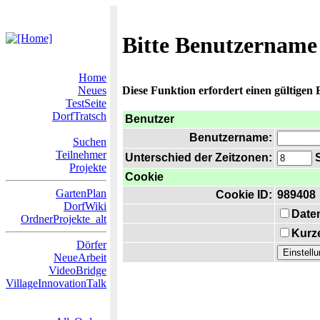
Bitte Benutzername
Home
Neues
Diese Funktion erfordert einen gültigen
TestSeite
DorfTratsch
Benutzer
Benutzername:
Suchen
Teilnehmer
Unterschied der Zeitzonen:
S
Projekte
Cookie
GartenPlan
Cookie ID:
989408
DorfWiki
Date
OrdnerProjekte_alt
Kurze
Dörfer
NeueArbeit
VideoBridge
VillageInnovationTalk