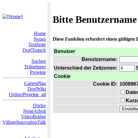
Bitte Benutzername
Home
Neues
Diese Funktion erfordert einen gültigen
TestSeite
DorfTratsch
Benutzer
Benutzername:
Suchen
Teilnehmer
Unterschied der Zeitzonen:
S
Projekte
Cookie
GartenPlan
Cookie ID:
100896
DorfWiki
Date
OrdnerProjekte_alt
Kurze
Dörfer
NeueArbeit
VideoBridge
VillageInnovationTalk