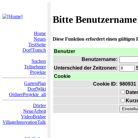
Bitte Benutzername
Home
Neues
Diese Funktion erfordert einen gültigen
TestSeite
DorfTratsch
Benutzer
Benutzername:
Suchen
Teilnehmer
Unterschied der Zeitzonen:
S
Projekte
Cookie
GartenPlan
Cookie ID:
980931
DorfWiki
Date
OrdnerProjekte_alt
Kurze
Dörfer
NeueArbeit
VideoBridge
VillageInnovationTalk