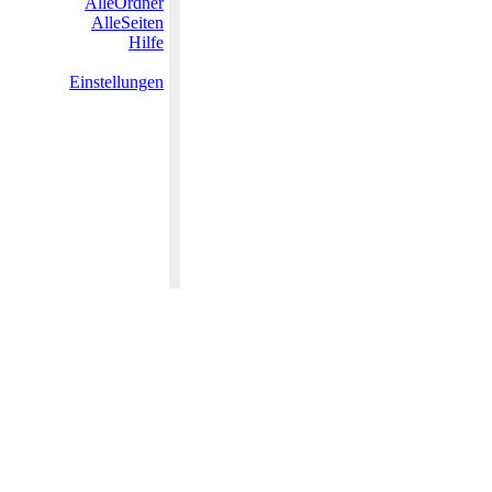
AlleOrdner
AlleSeiten
Hilfe
Einstellungen