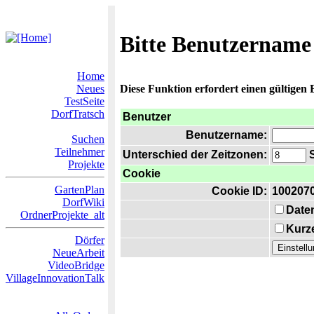
Bitte Benutzername
Home
Neues
Diese Funktion erfordert einen gültigen
TestSeite
DorfTratsch
Benutzer
Benutzername:
Suchen
Teilnehmer
Unterschied der Zeitzonen:
S
Projekte
Cookie
GartenPlan
Cookie ID:
100207
DorfWiki
Date
OrdnerProjekte_alt
Kurze
Dörfer
NeueArbeit
VideoBridge
VillageInnovationTalk