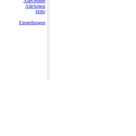
AlleOrdner
AlleSeiten
Hilfe
Einstellungen