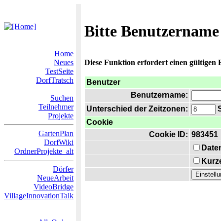
Bitte Benutzername
Home
Neues
Diese Funktion erfordert einen gültigen
TestSeite
DorfTratsch
Benutzer
Benutzername:
Suchen
Teilnehmer
Unterschied der Zeitzonen:
S
Projekte
Cookie
GartenPlan
Cookie ID:
983451
DorfWiki
Date
OrdnerProjekte_alt
Kurze
Dörfer
NeueArbeit
VideoBridge
VillageInnovationTalk