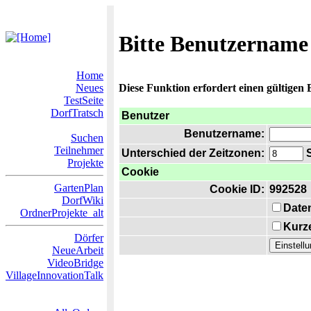
Bitte Benutzername
Home
Neues
Diese Funktion erfordert einen gültigen
TestSeite
DorfTratsch
Benutzer
Benutzername:
Suchen
Teilnehmer
Unterschied der Zeitzonen:
S
Projekte
Cookie
GartenPlan
Cookie ID:
992528
DorfWiki
Date
OrdnerProjekte_alt
Kurze
Dörfer
NeueArbeit
VideoBridge
VillageInnovationTalk