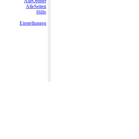
AlleOrdner
AlleSeiten
Hilfe
Einstellungen