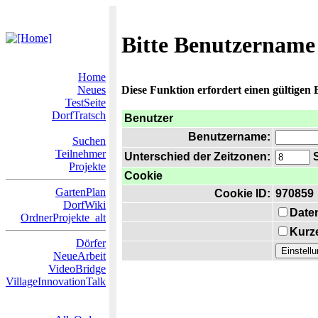
Bitte Benutzername
Home
Neues
Diese Funktion erfordert einen gültigen
TestSeite
DorfTratsch
Benutzer
Benutzername:
Suchen
Teilnehmer
Unterschied der Zeitzonen:
S
Projekte
Cookie
GartenPlan
Cookie ID:
970859
DorfWiki
Date
OrdnerProjekte_alt
Kurze
Dörfer
NeueArbeit
VideoBridge
VillageInnovationTalk