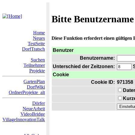
Bitte Benutzername
Home
Neues
Diese Funktion erfordert einen gültigen
TestSeite
DorfTratsch
Benutzer
Benutzername:
Suchen
Teilnehmer
Unterschied der Zeitzonen:
S
Projekte
Cookie
GartenPlan
Cookie ID:
971358
DorfWiki
Date
OrdnerProjekte_alt
Kurze
Dörfer
NeueArbeit
VideoBridge
VillageInnovationTalk