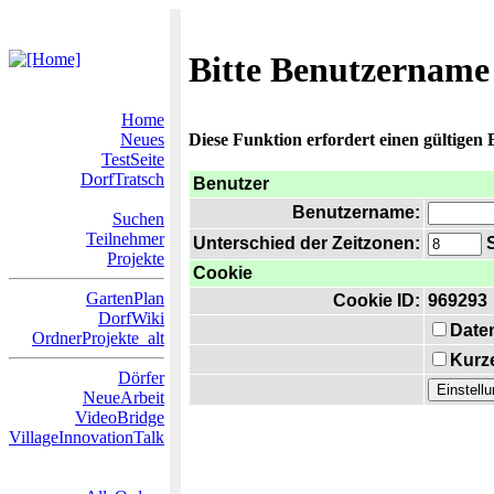
Bitte Benutzername
Home
Neues
Diese Funktion erfordert einen gültigen
TestSeite
DorfTratsch
Benutzer
Benutzername:
Suchen
Teilnehmer
Unterschied der Zeitzonen:
S
Projekte
Cookie
GartenPlan
Cookie ID:
969293
DorfWiki
Date
OrdnerProjekte_alt
Kurze
Dörfer
NeueArbeit
VideoBridge
VillageInnovationTalk