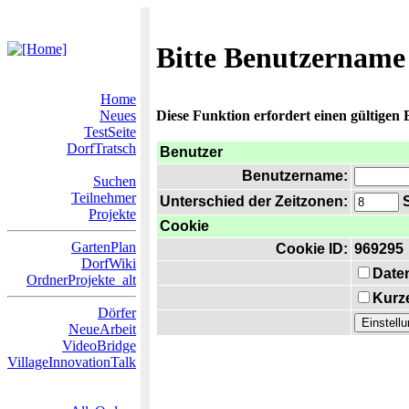
Bitte Benutzername
Home
Neues
Diese Funktion erfordert einen gültigen
TestSeite
DorfTratsch
Benutzer
Benutzername:
Suchen
Teilnehmer
Unterschied der Zeitzonen:
S
Projekte
Cookie
GartenPlan
Cookie ID:
969295
DorfWiki
Date
OrdnerProjekte_alt
Kurze
Dörfer
NeueArbeit
VideoBridge
VillageInnovationTalk