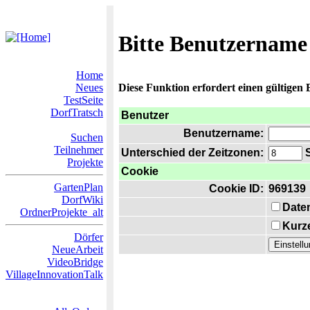
Bitte Benutzername
Home
Neues
Diese Funktion erfordert einen gültigen
TestSeite
DorfTratsch
Benutzer
Benutzername:
Suchen
Teilnehmer
Unterschied der Zeitzonen:
S
Projekte
Cookie
GartenPlan
Cookie ID:
969139
DorfWiki
Date
OrdnerProjekte_alt
Kurze
Dörfer
NeueArbeit
VideoBridge
VillageInnovationTalk