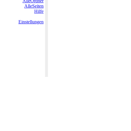
AlleOrdner
AlleSeiten
Hilfe
Einstellungen