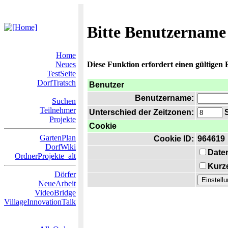
Bitte Benutzername
Home
Neues
Diese Funktion erfordert einen gültigen
TestSeite
DorfTratsch
Benutzer
Benutzername:
Suchen
Teilnehmer
Unterschied der Zeitzonen:
S
Projekte
Cookie
GartenPlan
Cookie ID:
964619
DorfWiki
Date
OrdnerProjekte_alt
Kurze
Dörfer
NeueArbeit
VideoBridge
VillageInnovationTalk