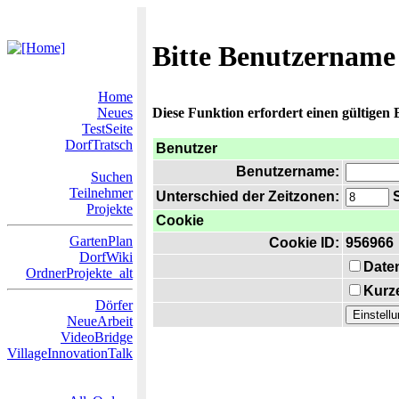
Bitte Benutzername
Home
Neues
Diese Funktion erfordert einen gültigen
TestSeite
DorfTratsch
Benutzer
Benutzername:
Suchen
Teilnehmer
Unterschied der Zeitzonen:
S
Projekte
Cookie
GartenPlan
Cookie ID:
956966
DorfWiki
Date
OrdnerProjekte_alt
Kurze
Dörfer
NeueArbeit
VideoBridge
VillageInnovationTalk