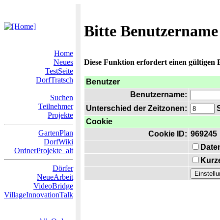
Bitte Benutzername
Home
Neues
Diese Funktion erfordert einen gültigen
TestSeite
DorfTratsch
Benutzer
Benutzername:
Suchen
Teilnehmer
Unterschied der Zeitzonen:
S
Projekte
Cookie
GartenPlan
Cookie ID:
969245
DorfWiki
Date
OrdnerProjekte_alt
Kurze
Dörfer
NeueArbeit
VideoBridge
VillageInnovationTalk