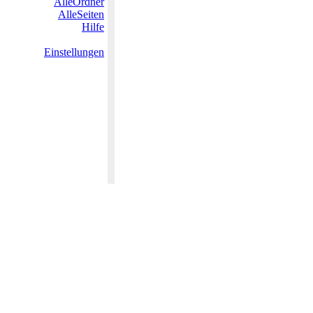
AlleOrdner
AlleSeiten
Hilfe
Einstellungen