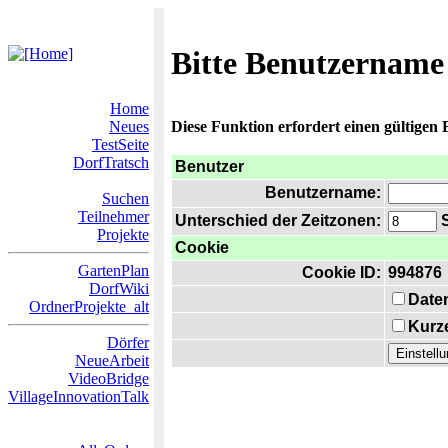
Bitte Benutzername
Home
Neues
Diese Funktion erfordert einen gültigen
TestSeite
DorfTratsch
Benutzer
Benutzername:
Suchen
Teilnehmer
Unterschied der Zeitzonen:
S
Projekte
Cookie
GartenPlan
Cookie ID:
994876
DorfWiki
Date
OrdnerProjekte_alt
Kurze
Dörfer
NeueArbeit
VideoBridge
VillageInnovationTalk