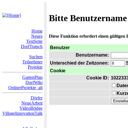
Bitte Benutzername
Home
Neues
Diese Funktion erfordert einen gültigen
TestSeite
DorfTratsch
Benutzer
Benutzername:
Suchen
Teilnehmer
Unterschied der Zeitzonen:
S
Projekte
Cookie
GartenPlan
Cookie ID:
102233
DorfWiki
Date
OrdnerProjekte_alt
Kurze
Dörfer
NeueArbeit
VideoBridge
VillageInnovationTalk