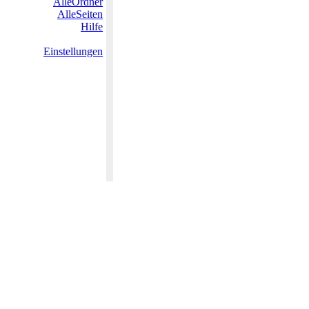
AlleOrdner
AlleSeiten
Hilfe
Einstellungen