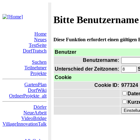
Bitte Benutzername
Home
Neues
Diese Funktion erfordert einen gültigen
TestSeite
DorfTratsch
Benutzer
Benutzername:
Suchen
Teilnehmer
Unterschied der Zeitzonen:
S
Projekte
Cookie
GartenPlan
Cookie ID:
977324
DorfWiki
Date
OrdnerProjekte_alt
Kurze
Dörfer
NeueArbeit
VideoBridge
VillageInnovationTalk