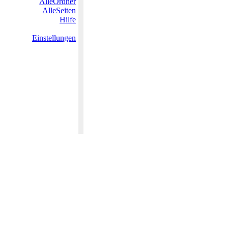
AlleOrdner
AlleSeiten
Hilfe
Einstellungen