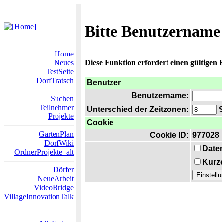
Bitte Benutzername
Home
Neues
Diese Funktion erfordert einen gültigen
TestSeite
DorfTratsch
Benutzer
Benutzername:
Suchen
Teilnehmer
Unterschied der Zeitzonen:
S
Projekte
Cookie
GartenPlan
Cookie ID:
977028
DorfWiki
Date
OrdnerProjekte_alt
Kurze
Dörfer
NeueArbeit
VideoBridge
VillageInnovationTalk