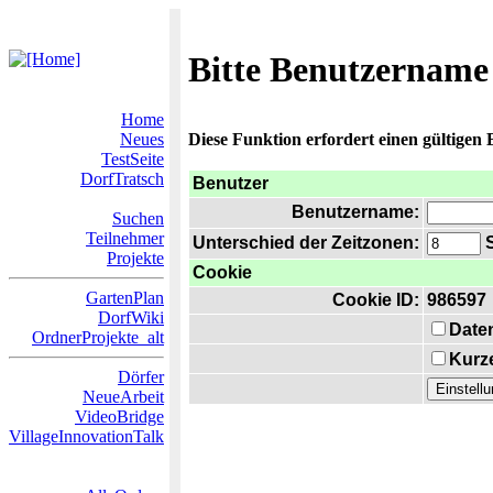
Bitte Benutzername
Home
Neues
Diese Funktion erfordert einen gültigen
TestSeite
DorfTratsch
Benutzer
Benutzername:
Suchen
Teilnehmer
Unterschied der Zeitzonen:
S
Projekte
Cookie
GartenPlan
Cookie ID:
986597
DorfWiki
Date
OrdnerProjekte_alt
Kurze
Dörfer
NeueArbeit
VideoBridge
VillageInnovationTalk