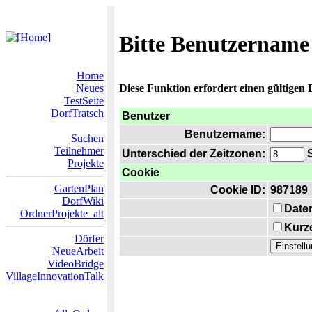
Bitte Benutzername
Home
Neues
Diese Funktion erfordert einen gültigen
TestSeite
DorfTratsch
Benutzer
Benutzername:
Suchen
Teilnehmer
Unterschied der Zeitzonen:
S
Projekte
Cookie
GartenPlan
Cookie ID:
987189
DorfWiki
Date
OrdnerProjekte_alt
Kurze
Dörfer
NeueArbeit
VideoBridge
VillageInnovationTalk