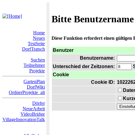
Bitte Benutzername
Home
Neues
Diese Funktion erfordert einen gültigen
TestSeite
DorfTratsch
Benutzer
Benutzername:
Suchen
Teilnehmer
Unterschied der Zeitzonen:
S
Projekte
Cookie
GartenPlan
Cookie ID:
102226
DorfWiki
Date
OrdnerProjekte_alt
Kurze
Dörfer
NeueArbeit
VideoBridge
VillageInnovationTalk