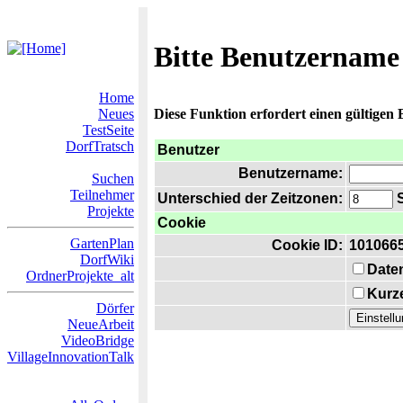
Bitte Benutzername
Home
Neues
Diese Funktion erfordert einen gültigen
TestSeite
DorfTratsch
Benutzer
Benutzername:
Suchen
Teilnehmer
Unterschied der Zeitzonen:
S
Projekte
Cookie
GartenPlan
Cookie ID:
101066
DorfWiki
Date
OrdnerProjekte_alt
Kurze
Dörfer
NeueArbeit
VideoBridge
VillageInnovationTalk