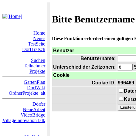
Bitte Benutzername
Home
Neues
Diese Funktion erfordert einen gültigen
TestSeite
DorfTratsch
Benutzer
Benutzername:
Suchen
Teilnehmer
Unterschied der Zeitzonen:
S
Projekte
Cookie
GartenPlan
Cookie ID:
996469
DorfWiki
Date
OrdnerProjekte_alt
Kurze
Dörfer
NeueArbeit
VideoBridge
VillageInnovationTalk