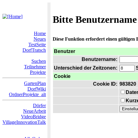
Bitte Benutzername
Home
Neues
Diese Funktion erfordert einen gültigen
TestSeite
DorfTratsch
Benutzer
Benutzername:
Suchen
Teilnehmer
Unterschied der Zeitzonen:
S
Projekte
Cookie
GartenPlan
Cookie ID:
983820
DorfWiki
Date
OrdnerProjekte_alt
Kurze
Dörfer
NeueArbeit
VideoBridge
VillageInnovationTalk