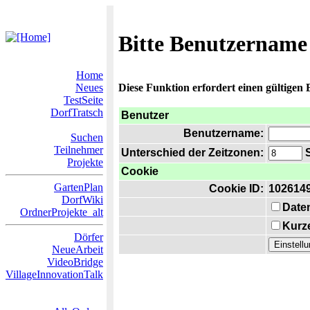
Bitte Benutzername
Home
Neues
Diese Funktion erfordert einen gültigen
TestSeite
DorfTratsch
Benutzer
Benutzername:
Suchen
Teilnehmer
Unterschied der Zeitzonen:
S
Projekte
Cookie
GartenPlan
Cookie ID:
102614
DorfWiki
Date
OrdnerProjekte_alt
Kurze
Dörfer
NeueArbeit
VideoBridge
VillageInnovationTalk