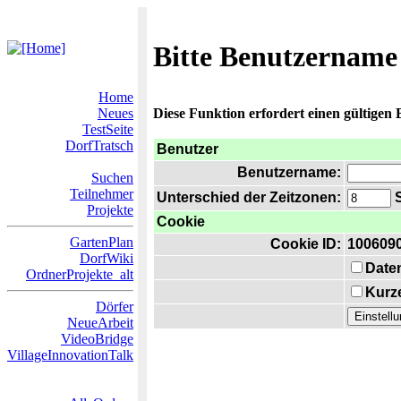
Bitte Benutzername
Home
Neues
Diese Funktion erfordert einen gültigen
TestSeite
DorfTratsch
Benutzer
Benutzername:
Suchen
Teilnehmer
Unterschied der Zeitzonen:
S
Projekte
Cookie
GartenPlan
Cookie ID:
100609
DorfWiki
Date
OrdnerProjekte_alt
Kurze
Dörfer
NeueArbeit
VideoBridge
VillageInnovationTalk