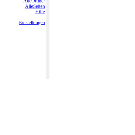
AlleOrdner
AlleSeiten
Hilfe
Einstellungen