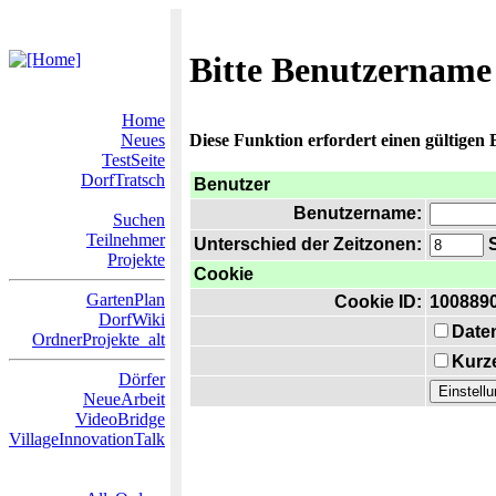
Bitte Benutzername
Home
Neues
Diese Funktion erfordert einen gültigen
TestSeite
DorfTratsch
Benutzer
Benutzername:
Suchen
Teilnehmer
Unterschied der Zeitzonen:
S
Projekte
Cookie
GartenPlan
Cookie ID:
100889
DorfWiki
Date
OrdnerProjekte_alt
Kurze
Dörfer
NeueArbeit
VideoBridge
VillageInnovationTalk