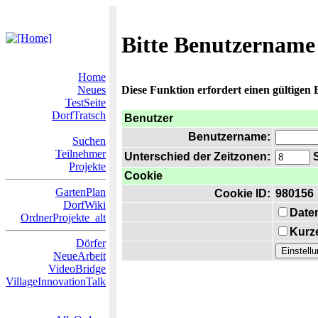
Bitte Benutzername
Home
Neues
Diese Funktion erfordert einen gültigen
TestSeite
DorfTratsch
Benutzer
Benutzername:
Suchen
Teilnehmer
Unterschied der Zeitzonen:
S
Projekte
Cookie
GartenPlan
Cookie ID:
980156
DorfWiki
Date
OrdnerProjekte_alt
Kurze
Dörfer
NeueArbeit
VideoBridge
VillageInnovationTalk