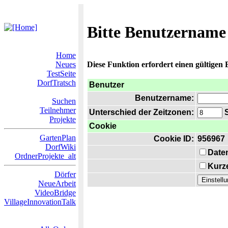
Bitte Benutzername
Home
Neues
Diese Funktion erfordert einen gültigen
TestSeite
DorfTratsch
Benutzer
Benutzername:
Suchen
Teilnehmer
Unterschied der Zeitzonen:
S
Projekte
Cookie
GartenPlan
Cookie ID:
956967
DorfWiki
Date
OrdnerProjekte_alt
Kurze
Dörfer
NeueArbeit
VideoBridge
VillageInnovationTalk